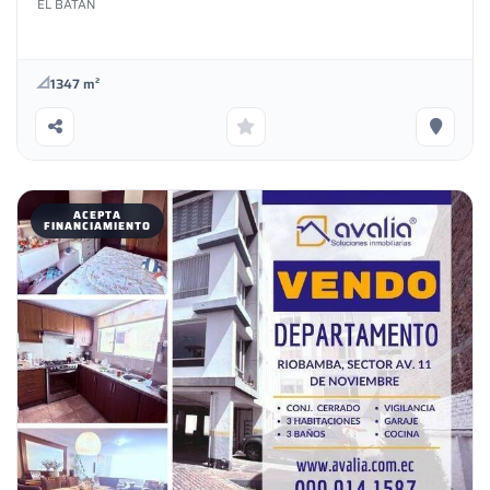
EL BATAN
ubicado.Contáctanos para más información y agenda tu visita
hoy mismo.#TerrenoEnVenta #Chambo #InversiónSegura
#BienesRaíces
1347 m²
ACEPTA
FINANCIAMIENTO