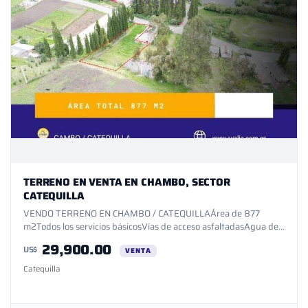
TERRENO EN VENTA EN CHAMBO, SECTOR
CATEQUILLA
VENDO TERRENO EN CHAMBO / CATEQUILLAÁrea de 877
m2Todos los servicios básicosVías de acceso asfaltadasAgua de
regadíoAceptamos financiamientoApto para agriculturaApto
29,900.00
US$
para viviendaA 500 m del Santuario de CatequillaFrente al
VENTA
centro turístico La PampaGestionamos su crédito
Catequilla
bancarioAVALÍA SOLUCIONES INMOBILIARIAS LICENCIA
PROFESIONAL 1156-P