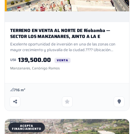
TERRENO EN VENTA AL NORTE DE Riobamba —
SECTOR LOS MANZANARES, JUNTO A LA E
Excelente oportunidad de inversión en una de las zonas con
mayor crecimiento y plusvalía de la ciudad.???? Ubicación
estratégica en el sector Los Manzanares, junto a la ESPOCH.Área
139,500.00
US$
del terreno716,77 m²Características destacadasTerreno
VENTA
completamente planoCerramiento perimetralTodos los servicios
Manzanares, Canónigo Ramos
básicos disponibles:Agua potableEnergía
eléctricaAlcantarilladoSector consolidado y de alta
demandaIdeal para proyectos inmobiliarios, vivienda, locales
comerciales o inversiónUbicación privilegiadaA pocos minutos
716 m²
de:ESPOCHCánonigo RamosSubcentro LizarzaburuAv.
Monseñor Leonidas ProañoVías de acceso de primeraTransporte
público permanente✨ Invierte en una zona con excelente
proyección y alta plusvalía.
ACEPTA
FINANCIAMIENTO