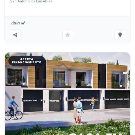
San Antonio de Las Abras
comunalExcelente plusvalíaAceptamos
financiamientoGarantizamos tu inversión
921 m²
ACEPTA
FINANCIAMIENTO