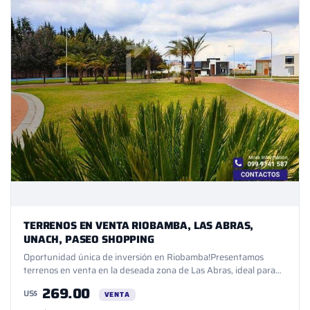
TERRENOS EN VENTA RIOBAMBA, LAS ABRAS,
UNACH, PASEO SHOPPING
Oportunidad única de inversión en Riobamba!Presentamos
terrenos en venta en la deseada zona de Las Abras, ideal para
desarrollar tu proyecto soñado o como una opción de inversión
269.00
US$
estratégica. Con un área de 745 m² y un precio de solo $269.00
VENTA
el metro, esta propiedad ofrece un excelente potencial en una