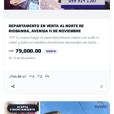
DEPARTAMENTO EN VENTA AL NORTE DE
RIOBAMBA, AVENIDA 11 DE NOVIEMBRE
???? Tu nuevo hogar te esperaDormitorio máster con walk-in
closet y baño privadoDos dormitorios adicionales con baño
compartidoCocina moderna equipada con muebles fijos y mesón
79,000.00
US$
de granitoÁrea de lavandería independienteBaño socialGaraje y
VENTA
bodegaAmplia área social para compartir momentos únicos✨
Av. 11 de Noviembre
Extras que elevan tu inversiónSistema contra incendiosCalefón
solar para agua caliente (energía limpia y ahorro
garantizado)Financiamiento disponibleGarantía de inversión
124.80 m²
3
2
1
ACEPTA
FINANCIAMIENTO