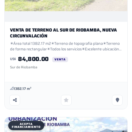
VENTA DE TERRENO AL SUR DE RIOBAMBA, NUEVA
CIRCUNVALACIÓN
✴️Área total 1382.17 m2✴️Terreno de topografía plana✴️Terreno
de forma rectangular✴️Todos los servicios✴️Excelente ubicación
al sur de Riobamba✴️A pocas cuadras de la Unidad
84,800.00
US$
Judicial✴️Sector en consolidación residencial y comercial✴️Agua
VENTA
de regadio✴️Aceptamos financiamiento✴️Documentación en
Sur de Riobamba
regla✴️Disponibilidad inmediata✴️Asesoría
gratuita✴️Gestionamos tu crédito✴️Garantía total
1382.17 m²
ACEPTA
FINANCIAMIENTO