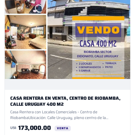
CASA RENTERA EN VENTA, CENTRO DE RIOBAMBA,
CALLE URUGUAY 400 M2
Casa Rentera con Locales Comerciales – Centro de
RiobambaUbicación: Calle Uruguay, pleno centro de la
ciudad.Área de construcción: 400 m²Área de terreno: 250
173,000.00
US$
m²Características principales:2 locales comerciales listos para
VENTA
rentar3 departamentos completos (8 dormitorios en total)1