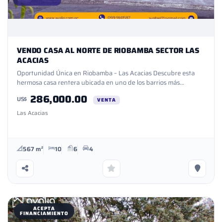
VENDO CASA AL NORTE DE RIOBAMBA SECTOR LAS
ACACIAS
Oportunidad Única en Riobamba – Las Acacias Descubre esta
hermosa casa rentera ubicada en uno de los barrios más
tranquilos y acogedores de Riobamba. Perfecta para vivir,
286,000.00
US$
invertir o desarrollar actividades comerciales. Características
VENTA
Principales: - Terreno plano y rectangular - 567 m² de
Las Acacias
construcción - A pocos pasos de la Av. Lizarzaburu - 5
departamentos amplios y funcionales - Estacionamiento para 4
vehículos - Todos los servicios básicos disponibles - Excelente
seguridad y alta plusvalía Ideal para: - Vivienda multifamiliar -
567 m²
10
6
4
Renta mensual estable - Proyectos comerciales Garantía y
Confianza: En Avalía Soluciones Inmobiliarias, nos
especializamos en brindar soluciones de alto nivel con enfoque
humano, cuidando tu patrimonio y asegurando tu satisfacción.
ACEPTA
FINANCIAMIENTO