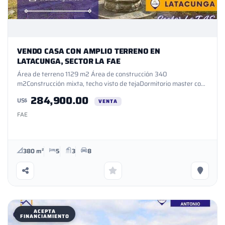
VENDO CASA CON AMPLIO TERRENO EN
LATACUNGA, SECTOR LA FAE
Área de terreno 1129 m2 Área de construcción 340
m2Construcción mixta, techo visto de tejaDormitorio master con
baño y sala interna2 dormitorios con baño compartidoBaño
284,900.00
US$
social2 salas ampliassala estarEstudioComedorCocina amplia con
VENTA
desayunador, muebles fijos altos y bajosBodega de
FAE
víveresJardinesGarajesBodegaPatioMini departamento con:
dormitorio, baño, sal, comedor, cocina con muebles altos y bajos,
mesón de granitoÁrea de servicio con construcción de 40 m2
con loza de hormigón con: dormitorio con baño completo.Cuarto
380 m²
5
3
8
de máquinasBodega generalLavandería cubiertaÁrea BBQ
cubiertaEstacionamiento cubierto para 4 vehículos
ACEPTA
FINANCIAMIENTO