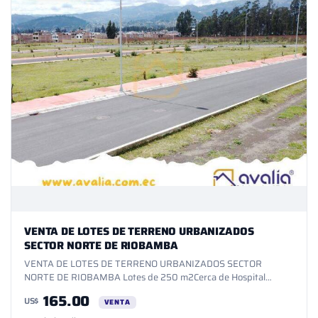
VENTA DE LOTES DE TERRENO URBANIZADOS
SECTOR NORTE DE RIOBAMBA
VENTA DE LOTES DE TERRENO URBANIZADOS SECTOR
NORTE DE RIOBAMBA Lotes de 250 m2Cerca de Hospital
Andino, Espoch, Avenida Leonidas ProañoTopografía totalmente
165.00
US$
planaVías de acceso asfaltadasSistema eléctrico
VENTA
soterradoSistemas hidrosanitarios completosTodos los