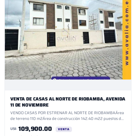
VENTA DE CASAS AL NORTE DE RIOBAMBA, AVENIDA
11 DE NOVIEMBRE
VENDO CASAS POR ESTRENAR AL NORTE DE RIOBAMBAÁrea
de terreno 110 m2Área de construcción 142.40 m22 puestos de
estacionamientoMedio baño socialÁrea social con porcelanato
109,900.00
US$
español, decoración Gypsum en el techo, comedor Cocina
VENTA
concepto abierto con desayunador, muebles de cuarzo,