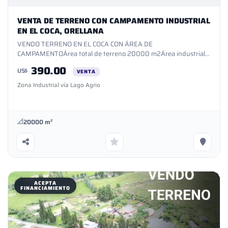
Somos AVALÍA SOLUCIONES INMOBILIARIAS.
VENTA DE TERRENO CON CAMPAMENTO INDUSTRIAL
EN EL COCA, ORELLANA
VENDO TERRENO EN EL COCA CON ÁREA DE
CAMPAMENTOÁrea total de terreno 20000 m2Área industrial
lastrada 4000 m2Área verde natural 16000 m2Galpón 300
390.00
US$
m2Oficinas 70 m2Viviendas 200 m2, 4 dormitorios, área social,
VENTA
2 bañosPatio de operacionesUbicado en la zona industrial del
Zona Industrial vía Lago Agrio
Coca, km 8 vía Coca - Lago AgrioFrente a la vía 50 mCerramiento
perimetral 260 mlAceptamos financiamientoEnergía eléctrica
220 VPozo de agua para consumoAVALÍA SOLUCIONES
INMOBILIARIAS LICENCIA PROFESIONAL 1156-P¡GARANTÍA
20000 m²
TOTAL!
ACEPTA
FINANCIAMIENTO