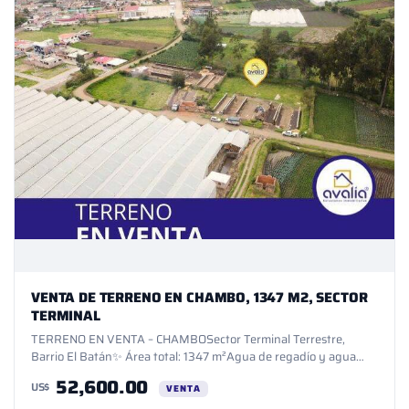
VENTA DE TERRENO EN CHAMBO, 1347 M2, SECTOR
TERMINAL
TERRENO EN VENTA – CHAMBOSector Terminal Terrestre,
Barrio El Batán✨ Área total: 1347 m²Agua de regadío y agua
potable⚡ Energía eléctrica disponible Escrituras
52,600.00
US$
inmediatas¡Aceptamos financiamiento!Una excelente
VENTA
oportunidad para invertir en un espacio amplio y bien