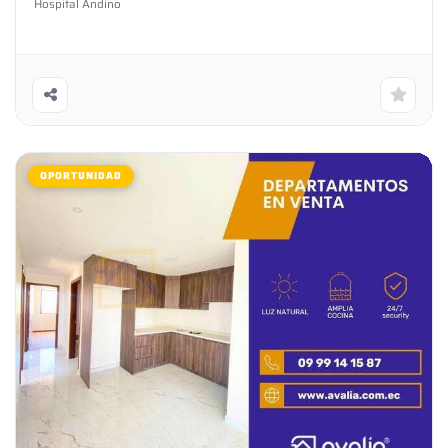
Hospital Andino
serviciosExcelente ubicaciónPrecios accesiblesAceptamos
financiamientoListo para transferencia de
dominioDocumentación en reglaGestionamos tu crédito
hipotecarioAsesoramiento GRATIShttps://wa.link/cdg5bq✴️
SOMOS AVALÍA INMOBILIARIA, ¡GARANTÍA TOTAL!✴️
OPORTUNIDAD