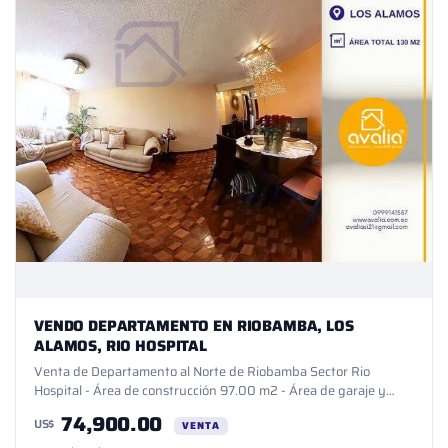
VENDO DEPARTAMENTO EN RIOBAMBA, LOS
ALAMOS, RIO HOSPITAL
Venta de Departamento al Norte de Riobamba Sector Rio
Hospital - Área de construcción 97.00 m2 - Área de garaje y
lavandería 30m2 - Departamento en el 3 piso DESCRIPCIÓN -
74,900.00
US$
Área social amplia con pisos de parquet lacado - Cocina con
VENTA
muebles altos y bajos en madera y mesones - 1 Dormitorio