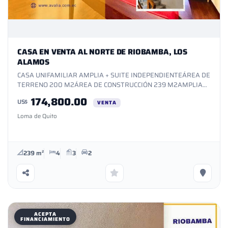
CASA EN VENTA AL NORTE DE RIOBAMBA, LOS
ALAMOS
CASA UNIFAMILIAR AMPLIA + SUITE INDEPENDIENTEÁREA DE
TERRENO 200 M2ÁREA DE CONSTRUCCIÓN 239 M2AMPLIA
ÁREA SOCIALCOCINA ESTILO AMERICANO CON MUEBLES
174,800.00
US$
FIJOSAMPLIO ESTUDIO EN PLANTA BAJABAÑO
VENTA
SOCIALJARDINES2 ESTACIONAMIENTOS INTERNOSAREA BBQ
Loma de Quito
EN PLANTA BAJACUARTO DE MÁQUINASPATIO
POSTERIORSUITE INDEPENDIENTEDORMITORIO MASTER CON
WALK IN CLOSETCUARTO VESTIDOR MASTERDOS
DORMITORIOS1 BAÑO COMPLETO COMPARTIDOJACUZZISALA
239 m²
4
3
2
DE VIDEO STARPASAMANOS Y DECORADO EN MADERA
FINASALON DE JUEGOS CON BAÑOTERRAZA BBQ CON
PERGOLATERRAZA ABIERTA
ACEPTA
FINANCIAMIENTO