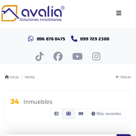
096 876 0475
099 729 2300
Inicio
Venta
Volver
34
Inmuebles
Más recientes