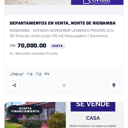
DEPARTAMENTOS EN VENTA, NORTE DE RIOBAMBA
RIOBAMBA - AVENIDA MONSEÑOR LEONIDAS PROAÑO, ECU
911 Área de construcción 110 m2 Parqueadero 1 Dormitorio
máster, con baño 2 Dormitorios con baño compartido Cocina
70,000.00
US$
amplia, con muebles fijos Pisos de porcelanato y fibra Área de
VENTA
lavandería Ubicado al norte de Riobamba A una cuadra de la
Av. Monseñor Leonidas Proaño
avenida Monseñor Leonidas Proaño Amplia área
social Aceptamos financiamiento Documentación en
regla Excelente iluminación natural Sistema electrico 110-220 V
Iluminación interna led
110 m²
3
2
1
ACEPTA
FINANCIAMIENTO