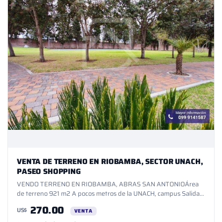
VENTA DE TERRENO EN RIOBAMBA, SECTOR UNACH,
PASEO SHOPPING
VENDO TERRENO EN RIOBAMBA, ABRAS SAN ANTONIOÁrea
de terreno 921 m2 A pocos metros de la UNACH, campus Salida a
GuanoA pocos pasos del PASEO SHOPPING RIOBAMBATodos los
270.00
US$
servicios Guardianía 24 HORASMonitoreo 24 HORASSistema
VENTA
eléctrico soterradoUrbanización privadaCanchas múltiplesSalón