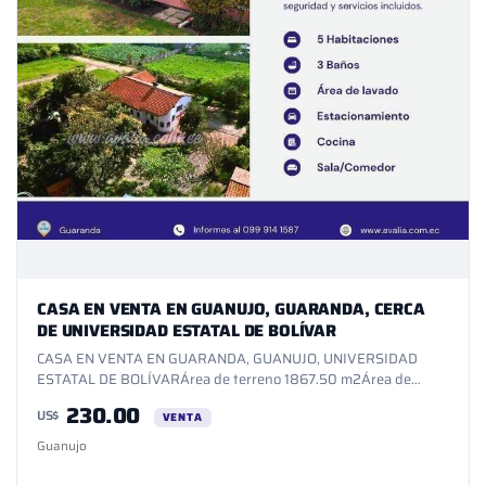
CASA EN VENTA EN GUANUJO, GUARANDA, CERCA
DE UNIVERSIDAD ESTATAL DE BOLÍVAR
CASA EN VENTA EN GUARANDA, GUANUJO, UNIVERSIDAD
ESTATAL DE BOLÍVARÁrea de terreno 1867.50 m2Área de
construcción 270 m2Vías de acceso adoquinadasGaraje
230.00
US$
cubiertoTerraza con pérgolaCancha de básquetCasa taller
VENTA
bodega de 64 m23 dormitorios2 baños completos, amplios1
Guanujo
baño socialPasadizo dormitoriosInvernaderoEntrada
(hall)Bodega internaCocina equipadaAmplia SalaConfortable