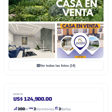
+11
VER TODAS LAS FOTOS
Ver todas las fotos (14)
VENTA
US$
124,900.00
300
3
3
m²
Dormitorios
Baños