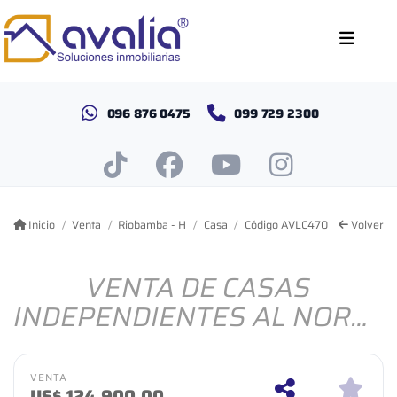
096 876 0475
099 729 2300
Inicio
Venta
Riobamba - H
Casa
Código AVLC470
Volver
VENTA DE CASAS
INDEPENDIENTES AL NORTE
DE RIOBAMBA, 3
DORMITORIOS
VENTA
US$
124,900.00